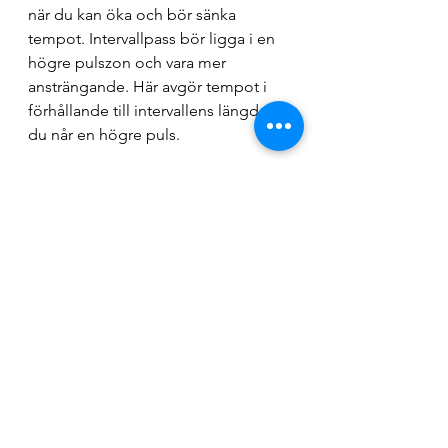
när du kan öka och bör sänka 
tempot. Intervallpass bör ligga i en 
högre pulszon och vara mer 
ansträngande. Här avgör tempot i 
förhållande till intervallens längd att 
du når en högre puls.
Det var en liten basic introduktion 
till att komma igång. För hjälp med 
träningsprogram är det bara att 
lägga ett mail till mig så skrivs vi 
vidare 
tranaenkelt@gmail.com
.