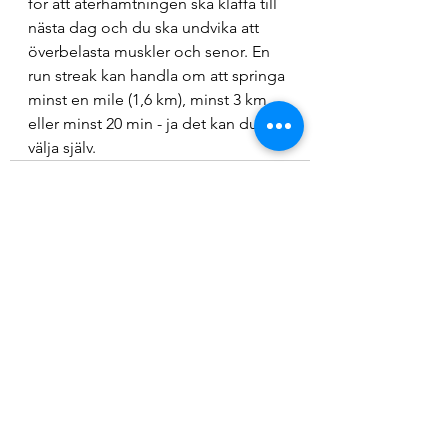
för att återhämtningen ska klaffa till 
nästa dag och du ska undvika att 
överbelasta muskler och senor. En 
run streak kan handla om att springa 
minst en mile (1,6 km), minst 3 km 
eller minst 20 min - ja det kan du 
välja själv.
Visa alla
Senaste inlägg